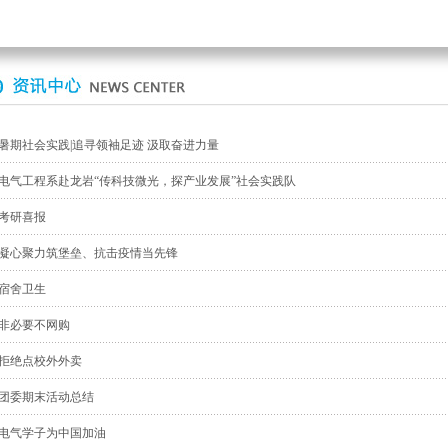
暑期社会实践|追寻领袖足迹 汲取奋进力量
电气工程系赴龙岩“传科技微光，探产业发展”社会实践队
考研喜报
凝心聚力筑堡垒、抗击疫情当先锋
宿舍卫生
非必要不网购
拒绝点校外外卖
团委期末活动总结
电气学子为中国加油